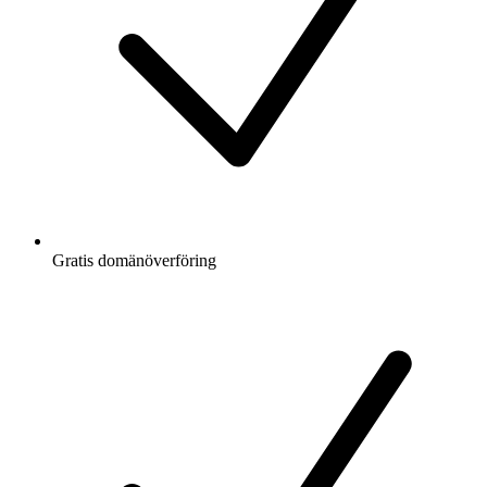
Gratis
domänöverföring