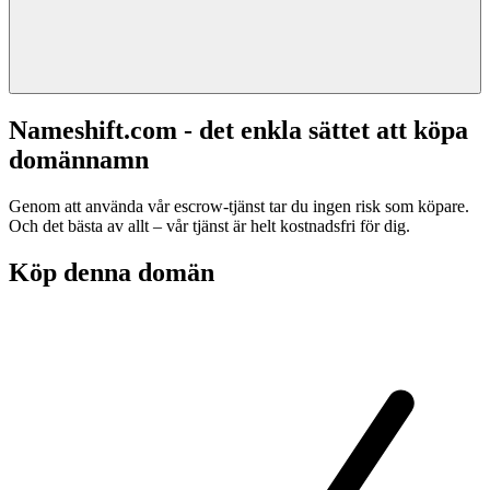
Nameshift.com - det enkla sättet att köpa
domännamn
Genom att använda vår escrow-tjänst tar du ingen risk som köpare.
Och det bästa av allt – vår tjänst är helt kostnadsfri för dig.
Köp denna domän