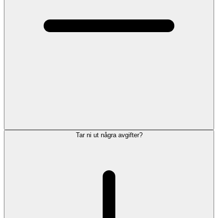
Tar ni ut några avgifter?